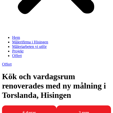
Hem
Målerifirma i Hisingen
Måleriarbeten vi utför
Projekt
Offert
Offert
Kök och vardagsrum
renoverades med ny målning i
Torslanda, Hisingen
6 dagar
2 rum