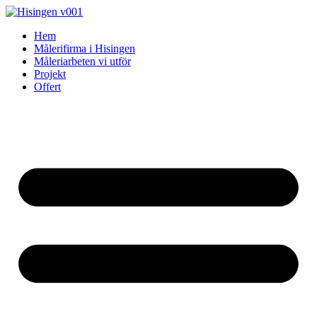
Skip
to
Hem
content
Målerifirma i Hisingen
Måleriarbeten vi utför
Projekt
Offert