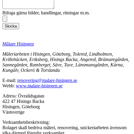
Bifoga gärna bilder, handlingar, ritningar m.m.
Skicka
Målare Hisingen
Måleriarbeten i Hisingen, Göteborg, Tolered, Lindholmen,
Kvillebäcken, Eriksberg, Hisings Backa, Angered, Brämaregården,
Sannegården, Ramberget, Säve, Tuve, Länsmansgården, Kärna,
Kungälv, Ockerö & Torslanda
E-mail:
renovering@malare-hisingen.se
Webb:
www.malare-hisingen.se
Adress: Övralidsgatan
422 47 Hisings Backa
Hisingen, Göteborg
Västsverige
Verksamhetsbeskrivning:
Bolaget skall bedriva måleri, renovering, snickeriarbeten ävensom
idka därmed förenlig verksamhet