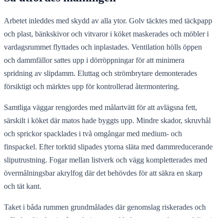
Arbetet inleddes med skydd av alla ytor. Golv täcktes med täckpapp
och plast, bänkskivor och vitvaror i köket maskerades och möbler i
vardagsrummet flyttades och inplastades. Ventilation hölls öppen
och dammfällor sattes upp i dörröppningar för att minimera
spridning av slipdamm. Eluttag och strömbrytare demonterades
försiktigt och märktes upp för kontrollerad återmontering.
Samtliga väggar rengjordes med målartvätt för att avlägsna fett,
särskilt i köket där matos hade byggts upp. Mindre skador, skruvhål
och sprickor spacklades i två omgångar med medium- och
finspackel. Efter torktid slipades ytorna släta med dammreducerande
sliputrustning. Fogar mellan listverk och vägg kompletterades med
övermålningsbar akrylfog där det behövdes för att säkra en skarp
och tät kant.
Taket i båda rummen grundmålades där genomslag riskerades och