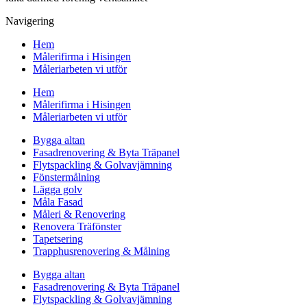
Navigering
Hem
Målerifirma i Hisingen
Måleriarbeten vi utför
Hem
Målerifirma i Hisingen
Måleriarbeten vi utför
Bygga altan
Fasadrenovering & Byta Träpanel
Flytspackling & Golvavjämning
Fönstermålning
Lägga golv
Måla Fasad
Måleri & Renovering
Renovera Träfönster
Tapetsering
Trapphusrenovering & Målning
Bygga altan
Fasadrenovering & Byta Träpanel
Flytspackling & Golvavjämning