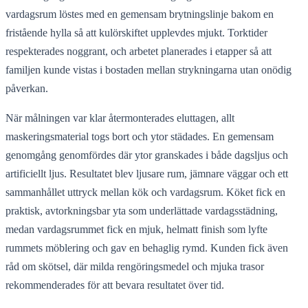
vardagsrum löstes med en gemensam brytningslinje bakom en
fristående hylla så att kulörskiftet upplevdes mjukt. Torktider
respekterades noggrant, och arbetet planerades i etapper så att
familjen kunde vistas i bostaden mellan strykningarna utan onödig
påverkan.
När målningen var klar återmonterades eluttagen, allt
maskeringsmaterial togs bort och ytor städades. En gemensam
genomgång genomfördes där ytor granskades i både dagsljus och
artificiellt ljus. Resultatet blev ljusare rum, jämnare väggar och ett
sammanhållet uttryck mellan kök och vardagsrum. Köket fick en
praktisk, avtorkningsbar yta som underlättade vardagsstädning,
medan vardagsrummet fick en mjuk, helmatt finish som lyfte
rummets möblering och gav en behaglig rymd. Kunden fick även
råd om skötsel, där milda rengöringsmedel och mjuka trasor
rekommenderades för att bevara resultatet över tid.