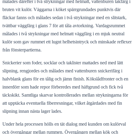
målades därefter i två strykningar med helmatt, vattenburen takfärg i
bruten vit kulör. Väggarna i köket spärrgrundades punktvis där
fläckar fanns och målades sedan i två strykningar med en slitstark,
tvättbar väggfärg i glans 7 för att tåla avtorkning. Vardagsrummet
målades i två strykningar med helmatt väggfärg i en mjuk neutral
kulör som gav rummet ett lugnt helhetsintryck och minskade reflexer
från fönsterpartierna.
Snickerier som foder, socklar och taklister mattades ned med lätt
slipning, rengjordes och målades med vattenburen snickerifärg i
halvblank glans för en tålig och jämn finish. Kökslådfronter och en
innerdörr som hade repor förberedes med häftgrund och fick två
täckskikt. Samtliga skarvar kontrollerades mellan strykningarna för
att upptäcka eventuella fiberresningar, vilket åtgärdades med fin
slipning innan nästa lager lades.
Under hela processen hölls en tät dialog med kunden om kulörval
och övergångar mellan rummen. Övergången mellan kök och